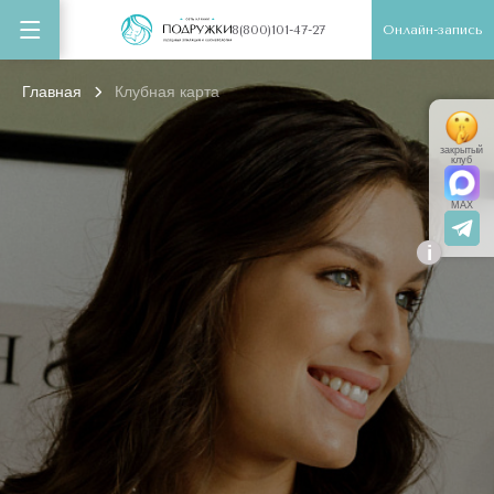
Онлайн-запись
8(800)101-47-27
Главная
Клубная карта
закрытый
клуб
MAX
i