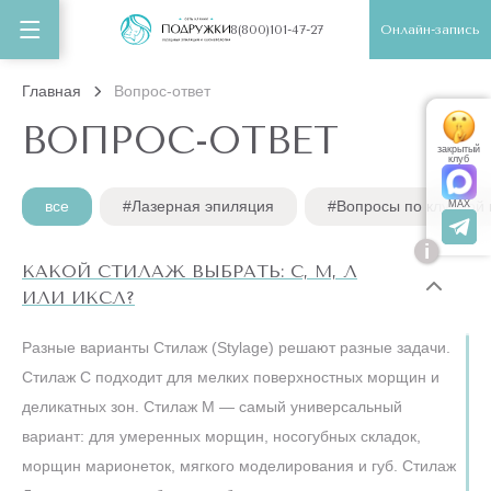
Онлайн-запись
8(800)101-47-27
Главная
Вопрос-ответ
ВОПРОС-ОТВЕТ
закрытый
клуб
все
#Лазерная эпиляция
#Вопросы по клубной 
MAX
i
КАКОЙ СТИЛАЖ ВЫБРАТЬ: С, М, Л
ИЛИ ИКСЛ?
Разные варианты Стилаж (Stylage) решают разные задачи.
Стилаж С подходит для мелких поверхностных морщин и
деликатных зон. Стилаж М — самый универсальный
вариант: для умеренных морщин, носогубных складок,
морщин марионеток, мягкого моделирования и губ. Стилаж