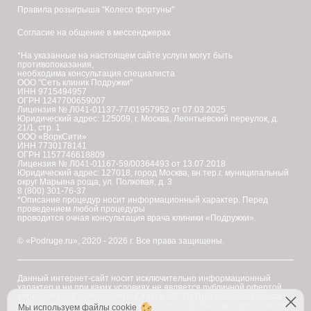
Правила розыгрыша "Колесо фортуны"
Согласие на общение в мессенджерах
*На указанные на настоящем сайте услуги могут быть
противопоказания,
необходима консультация специалиста
ООО "Сеть клиник Подружки"
ИНН 9715494957
ОГРН 1247700659007
Лицензия № Л041-01137-77/01957952 от 07.03.2025
Юридический адрес: 125009, г. Москва, Леонтьевский переулок, д.
21/1, стр. 1
ООО «ВоркСити»
ИНН 7730178141
ОГРН 1157746618809
Лицензия № Л041-01167-59/00364493 от 13.07.2018
Юридический адрес: 127018, город Москва, вн.тер.г. муниципальный
округ Марьина роща, ул. Полковая, д. 3
8 (800) 301-76-37
*Описание процедур носит информационный характер. Перед
проведением любой процедуры
проводится очная консультация врача клиники «Подружки».
© «Podruge.ru», 2020 - 2026 г. Все права защищены.
Данный интернет-сайт носит исключительно информационный
характер и ни при каких условиях не является публичной офертой,
определяемой положениями Статьи 437 (2) Гражданского кодекса
Российской Федерации. Для получения подробной информации об
Мы используем файлы cookie