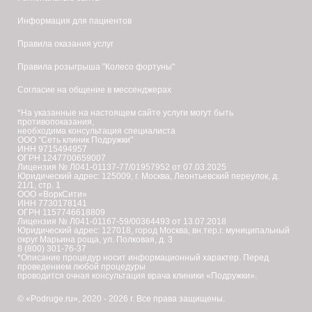
Информация для пациентов
Правила оказания услуг
Правила розыгрыша "Колесо фортуны"
Согласие на общение в мессенджерах
*На указанные на настоящем сайте услуги могут быть
противопоказания,
необходима консультация специалиста
ООО "Сеть клиник Подружки"
ИНН 9715494957
ОГРН 1247700659007
Лицензия № Л041-01137-77/01957952 от 07.03.2025
Юридический адрес: 125009, г. Москва, Леонтьевский переулок, д.
21/1, стр. 1
ООО «ВоркСити»
ИНН 7730178141
ОГРН 1157746618809
Лицензия № Л041-01167-59/00364493 от 13.07.2018
Юридический адрес: 127018, город Москва, вн.тер.г. муниципальный
округ Марьина роща, ул. Полковая, д. 3
8 (800) 301-76-37
*Описание процедур носит информационный характер. Перед
проведением любой процедуры
проводится очная консультация врача клиники «Подружки».
© «Podruge.ru», 2020 - 2026 г. Все права защищены.