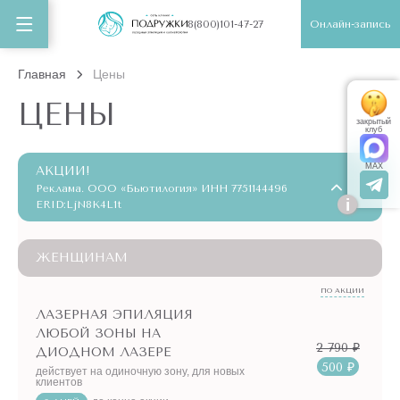
Онлайн-запись
8(800)101-47-27
Главная
Цены
ЦЕНЫ
закрытый
клуб
MAX
АКЦИИ!
Реклама. ООО «Бьютилогия» ИНН 7751144496
i
ERID:LjN8K4L1t
ЖЕНЩИНАМ
ПО АКЦИИ
ЛАЗЕРНАЯ ЭПИЛЯЦИЯ
ЛЮБОЙ ЗОНЫ НА
2 790 ₽
ДИОДНОМ ЛАЗЕРЕ
500 ₽
действует на одиночную зону, для новых
клиентов