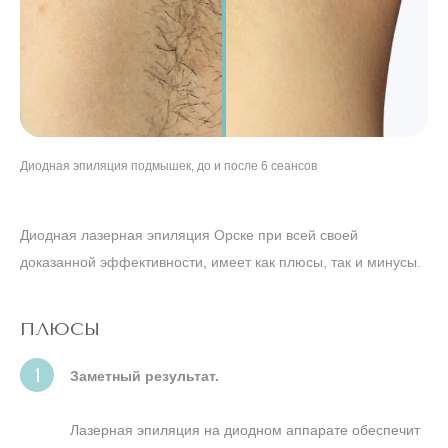
Диодная эпиляция подмышек, до и после 6 сеансов
Диодная эпиляция ног, до и после 8 сеансов
Диодная эпиляция бикини, до и после 5 сеансов
"Диодная эпиляция лица, до и после 7 сеансов
Диодная лазерная эпиляция Орске при всей своей
доказанной эффективности, имеет как плюсы, так и минусы.
ПЛЮСЫ
Заметный результат.
Лазерная эпиляция на диодном аппарате обеспечит