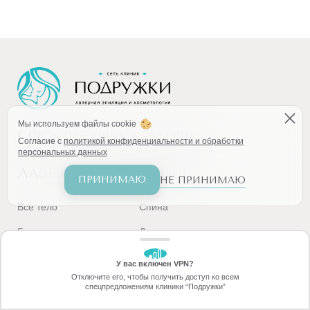
Мы используем файлы cookie
Г. ОРСК, ПР-Т МИРА, Д. 26 КОРП.2
Согласие с
политикой конфиденциальности и обработки
персональных данных
ЛАЗЕРНАЯ ЭПИЛЯЦИЯ
ПРИНИМАЮ
НЕ ПРИНИМАЮ
Все тело
Спина
Бикини
Декольте
Подмышки
Ягодицы
У вас включен VPN?
ЗАБЕРИТЕ СКИДКУ
Отключите его, чтобы получить доступ ко всем
70%
Ноги
Пальцы
спецпредложениям клиники “Подружки”
Онлайн-запись
Позвоните
Голени
Межъягодичная зона