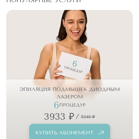
ПОПУЛЯРНЫЕ УСЛУГИ
П
ЭПИЛЯЦИЯ ПОДМЫШЕК ДИОДНЫМ
ЛАЗЕРОМ
6
ПРОЦЕДУР
3933 ₽
/
8340 ₽
КУПИТЬ АБОНЕМЕНТ