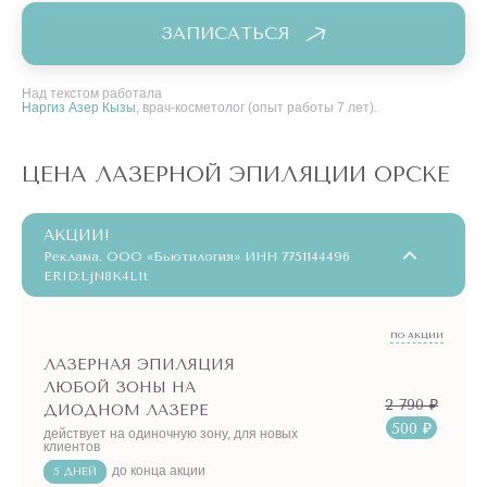
ЗАПИСАТЬСЯ
Над текстом работала
Наргиз Азер Кызы
, врач-косметолог (опыт работы 7 лет).
ЦЕНА ЛАЗЕРНОЙ ЭПИЛЯЦИИ ОРСКЕ
АКЦИИ!
Реклама. ООО «Бьютилогия» ИНН 7751144496
ERID:LjN8K4L1t
ПО АКЦИИ
ЛАЗЕРНАЯ ЭПИЛЯЦИЯ
ЛЮБОЙ ЗОНЫ НА
2 790 ₽
ДИОДНОМ ЛАЗЕРЕ
500 ₽
действует на одиночную зону, для новых
клиентов
до конца акции
5 ДНЕЙ