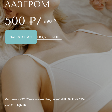
ЛАЗЕРОМ
500 ₽/
1990 ₽
ПОДРОБНЕЕ
ЗАПИСАТЬСЯ
Реклама. ООО "Сеть клиник Подружки" ИНН 9715494957 ERID:
2W5zFH1gNTK