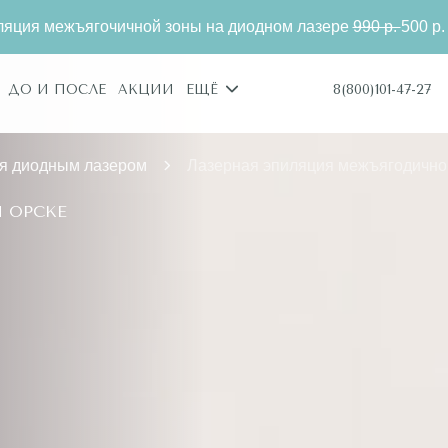
ягочичной зоны на диодном лазере
990 р.
500 р. Только дл
8(800)101-47-27
ДО И ПОСЛЕ
АКЦИИ
ЕЩЁ
я диодным лазером
Лазерная эпиляция межъягодично
 ОРСКЕ