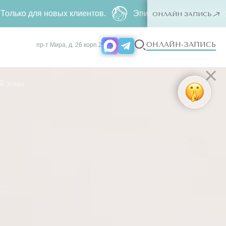
я новых клиентов.
Эпиляция межъягочичной зоны на
ОНЛАЙН ЗАПИСЬ
ОНЛАЙН-ЗАПИСЬ
пр-т Мира, д. 26 корп.2
й зоны