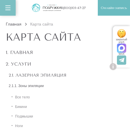
Онлайн-запись
8(800)101-47-27
Главная
Карта сайта
КАРТА САЙТА
закрытый
клуб
ГЛАВНАЯ
MAX
УСЛУГИ
i
ЛАЗЕРНАЯ ЭПИЛЯЦИЯ
Зоны эпиляции
Все тело
Бикини
Подмышки
Ноги