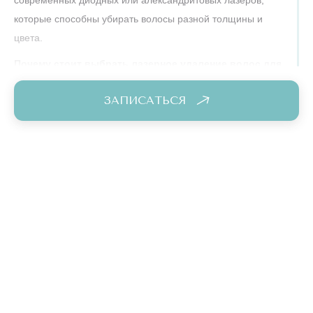
которые способны убирать волосы разной толщины и
цвета.
Почему стоит выбрать лазерное удаление волос для
области шеи?
ЗАПИСАТЬСЯ
Безопасность и деликатность:
современные лазерные аппараты оснащены
дополнительным охлаждением. Даже самая
чувствительная кожа сможет легко перенести
процедуру. Точечная методика работы лазера
непосредственно с волосом исключает какую-либо
травматизацию и ожоги.
Долгосрочный результат:
любая женщина мечтает избавиться от волос навсегда,
и курс лазерной эпиляции позволит этого добиться!