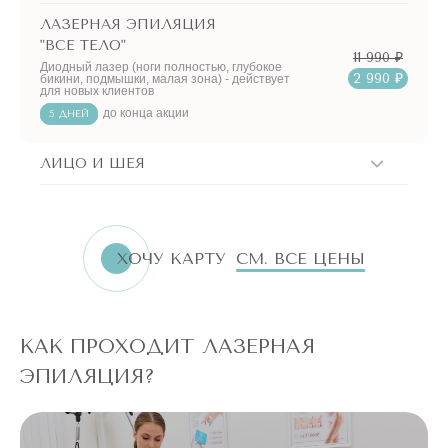
с волосками на шее раз и навсегда!
ЛАЗЕРНАЯ ЭПИЛЯЦИЯ
"ВСЕ ТЕЛО"
11 990 ₽
Диодный лазер (ноги полностью, глубокое
2 990 ₽
бикини, подмышки, малая зона) - действует
для новых клиентов
до конца акции
5 ДНЕЙ
ЛИЦО И ШЕЯ
ХОЧУ КАРТУ
СМ. ВСЕ ЦЕНЫ
КАК ПРОХОДИТ ЛАЗЕРНАЯ
ЭПИЛЯЦИЯ?