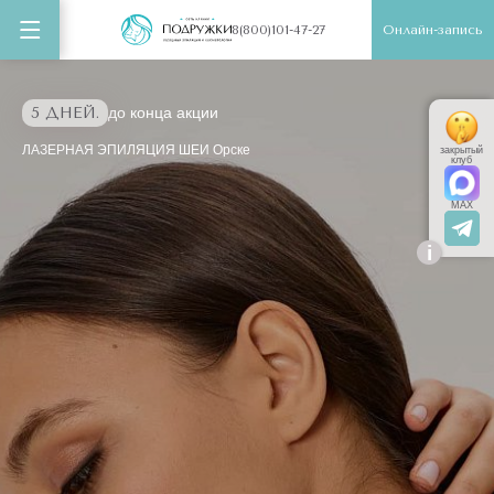
Онлайн-запись
8(800)101-47-27
5 ДНЕЙ.
до конца акции
ЛАЗЕРНАЯ ЭПИЛЯЦИЯ ШЕИ Орске
закрытый
клуб
MAX
i