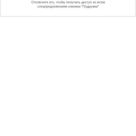
Отключите его, чтобы получить доступ ко всем
70%
спецпредложениям клиники “Подружки”
Онлайн-запись
Позвоните
ПЕРЕЗВОНИМ
через 30 секунд
УДОБНО,
КОМФОРТНО,
КРАСИВО
ЖДУ ЗВОНКА!
Отправляя форму вы даете согласие на обработку
персональных данных