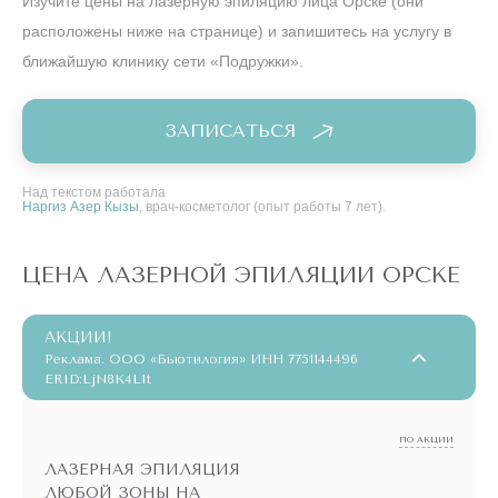
Изучите цены на лазерную эпиляцию лица Орске (они
расположены ниже на странице) и запишитесь на услугу в
ближайшую клинику сети «Подружки».
ЗАПИСАТЬСЯ
Над текстом работала
Наргиз Азер Кызы
, врач-косметолог (опыт работы 7 лет).
ЦЕНА ЛАЗЕРНОЙ ЭПИЛЯЦИИ ОРСКЕ
АКЦИИ!
Реклама. ООО «Бьютилогия» ИНН 7751144496
ERID:LjN8K4L1t
ПО АКЦИИ
ЛАЗЕРНАЯ ЭПИЛЯЦИЯ
ЛЮБОЙ ЗОНЫ НА