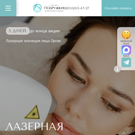
Онлайн-запись
8(800)101-47-27
5 ДНЕЙ.
до конца акции
Лазерная эпиляция лица Орске
закрытый
клуб
MAX
i
ЛАЗЕРНАЯ